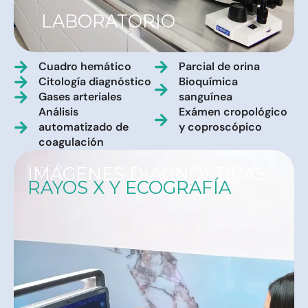
LABORATORIO
Cuadro hemático
Parcial de orina
Citología diagnóstico
Bioquímica
Gases arteriales
sanguínea
Análisis
Exámen cropológico
automatizado de
y coproscópico
coagulación
IMÁGENES DIAGNÓSTICAS
RAYOS X Y ECOGRAFÍA