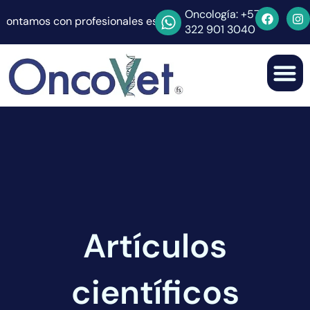
Oncología: +57
Contamos con profesionales especializados -
322 901 3040
Medicina veterina
Información de
Solicitar cit
Artículos
científicos